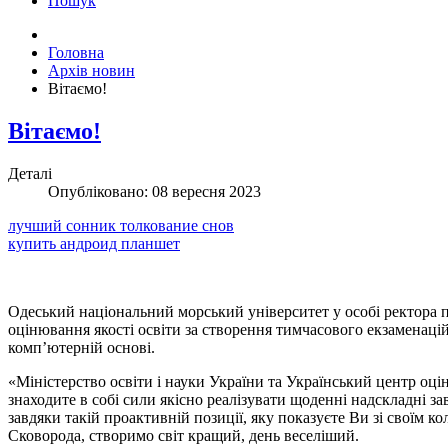
Пошук
Головна
Архів новин
Вітаємо!
Вітаємо!
Деталі
Опубліковано: 08 вересня 2023
лучший сонник толкование снов
купить андроид планшет
Одеський національний морський університет у особі ректора п
оцінювання якості освіти за створення тимчасового екзаменац
компʼютерній основі.
«Міністерство освіти і науки України та Український центр оц
знаходите в собі сили якісно реалізувати щоденні надскладні 
завдяки такій проактивній позиції, яку показуєте Ви зі своїм к
Сковорода, створимо світ кращий, день веселіший.