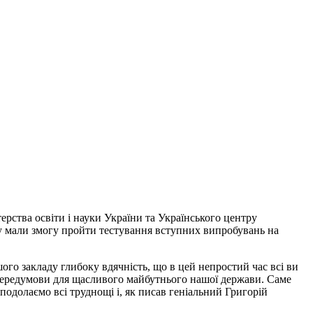
рства освіти і науки України та Українського центру
лу мали змогу пройти тестування вступних випробувань на
ого закладу глибоку вдячність, що в цей непростий час всі ви
 передумови для щасливого майбутнього нашої держави. Саме
 подолаємо всі труднощі і, як писав геніальний Григорій