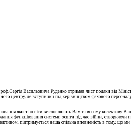
роф.Сергія Васильовича Руденко отримав лист подяки від Міністе
ійного центру, де вступники під керівництвом фахового персона
інювання якості освіти висловлюють Вам та всьому колективу Ваш
завдання функціювання системи освіти під час війни, створюючи
олективом, підтримується наша спільна впевненість в тому, що ми