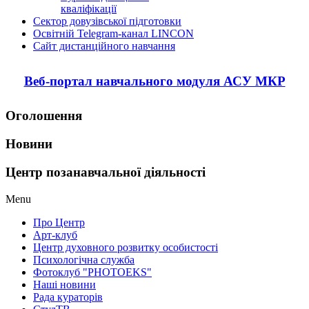
кваліфікації
Сектор довузівської підготовки
Освітній Telegram-канал LINCON
Сайт дистанційного навчання
Веб-портал навчального модуля АСУ МКР
Оголошення
Новини
Центр позанавчальної діяльності
Menu
Про Центр
Арт-клуб
Центр духовного розвитку особистості
Психологічна служба
Фотоклуб "PHOTOEKS"
Наші новини
Рада кураторів