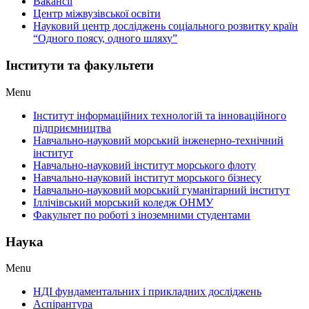
Вакансії
Центр міжвузівської освіти
Науковий центр досліджень соціального розвитку країн
“Одного поясу, одного шляху”
Інститути та факультети
Menu
Інститут інформаційних технологій та інноваційного
підприємництва
Навчально-науковий морський інженерно-технічний
інститут
Навчально-науковий інститут морського флоту
Навчально-науковий інститут морського бізнесу
Навчально-науковий морський гуманітарний інститут
Іллічівський морський коледж ОНМУ
Факультет по роботі з іноземними студентами
Наука
Menu
НДІ фундаментальних і прикладних досліджень
Аспірантура