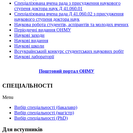
Спеціалізована вчена рада з присудження наукового
ступеня доктора наук Д 41.060.01
Спеціалізована вчена рада Д 41.060.02 з присудження
наукового ступеня доктора наук
Наукова робота студентів, аспірантів та молодих вчених
Періодичні видання ОНМУ
Наукові заходи
Наукові видання
Наукові школи
Всеукраїнський конкурс студентських наукових робіт
Наукові лабораторії
Поштовий портал ОНМУ
СПЕЦІАЛЬНОСТІ
Menu
Вибір спеціальності (бакалавр)
Вибір спеціальності (магістр)
Вибір спеціальності (PhD)
Для вступників