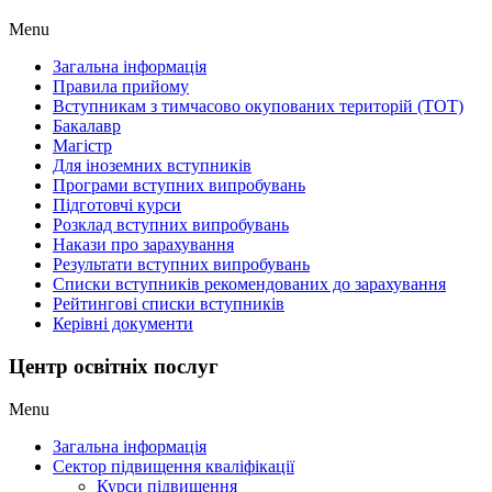
Menu
Загальна інформація
Правила прийому
Вступникам з тимчасово окупованих територій (ТОТ)
Бакалавр
Магістр
Для іноземних вступників
Програми вступних випробувань
Підготовчі курси
Розклад вступних випробувань
Накази про зарахування
Результати вступних випробувань
Списки вступників рекомендованих до зарахування
Рейтингові списки вступників
Керівні документи
Центр освітніх послуг
Menu
Загальна інформація
Сектор підвищення кваліфікації
Курси підвищення