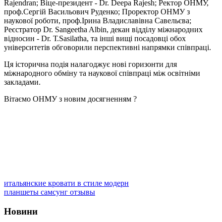
Rajendran; Віце-президент - Dr. Deepa Rajesh; Ректор ОНМУ,
проф.Сергій Васильович Руденко; Проректор ОНМУ з
наукової роботи, проф.Ірина Владиславівна Савельєва;
Реєстратор Dr. Sangeetha Albin, декан відділу міжнародних
відносин - Dr. Т.Sasilatha, та інші вищі посадовці обох
університетів обговорили перспективні напрямки співпраці.
Ця історична подія налагоджує нові горизонти для
міжнародного обміну та наукової співпраці між освітніми
закладами.
Вітаємо ОНМУ з новим досягненням ?
итальянские кровати в стиле модерн
планшеты самсунг отзывы
Новини