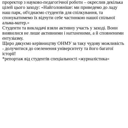
проректор з науково-педагогічної роботи – окреслив декілька
цілей цього заходу: «Найголовніше: ми приведемо до ладу
наш парк, об'єднаємо студентів для спілкування, та
спонукатимемо їх відчути себе частинкою нашої спільної
альма-матер.»
Студенти та викладачі взяли активну участь у заході. Вони
виявилися не лише активними і натхненими, а й сповненими
ентузіазму.
Щиро дякуємо керівництву ОНМУ за таку чудову можливість
- долучитися до озеленення університету та його багатої
історії!
*репортаж від студентів спеціальності «журналістика»