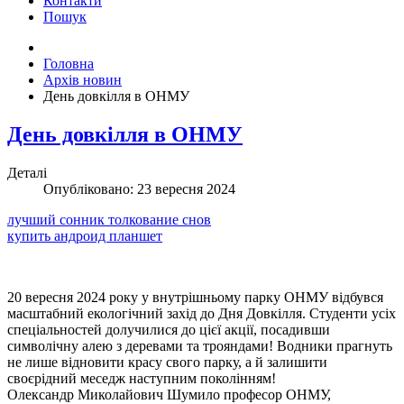
Контакти
Пошук
Головна
Архів новин
День довкілля в ОНМУ
День довкілля в ОНМУ
Деталі
Опубліковано: 23 вересня 2024
лучший сонник толкование снов
купить андроид планшет
20 вересня 2024 року у внутрішньому парку ОНМУ відбувся
масштабний екологічний захід до Дня Довкілля. Студенти усіх
спеціальностей долучилися до цієї акції, посадивши
символічну алею з деревами та трояндами! Водники прагнуть
не лише відновити красу свого парку, а й залишити
своєрідний меседж наступним поколінням!
Олександр Миколайович Шумило професор ОНМУ,