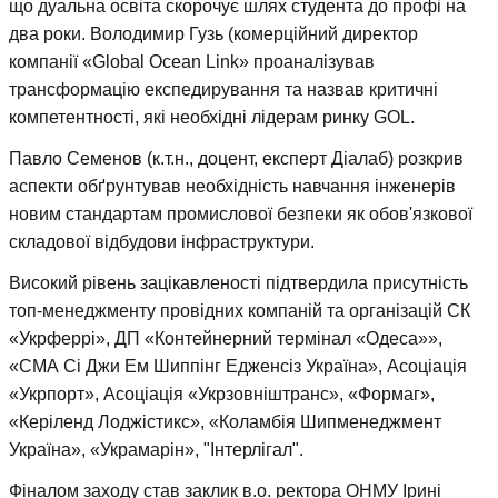
що дуальна освіта скорочує шлях студента до профі на
два роки. Володимир Гузь (комерційний директор
компанії «Global Ocean Link» проаналізував
трансформацію експедирування та назвав критичні
компетентності, які необхідні лідерам ринку GOL.
Павло Семенов (к.т.н., доцент, експерт Діалаб) розкрив
аспекти обґрунтував необхідність навчання інженерів
новим стандартам промислової безпеки як обов'язкової
складової відбудови інфраструктури.
Високий рівень зацікавленості підтвердила присутність
топ-менеджменту провідних компаній та організацій СК
«Укрферрі», ДП «Контейнерний термінал «Одеса»»,
«СМА Сі Джи Ем Шиппінг Едженсіз Україна», Асоціація
«Укрпорт», Асоціація «Укрзовніштранс», «Формаг»,
«Керіленд Лоджістикс», «Коламбія Шипменеджмент
Україна», «Украмарін», "Інтерлігал".
Фіналом заходу став заклик в.о. ректора ОНМУ Ірині