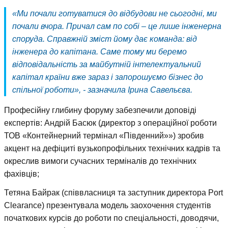
«Ми почали готуватися до відбудови не сьогодні, ми
почали вчора. Причал сам по собі – це лише інженерна
споруда. Справжній зміст йому дає команда: від
інженера до капітана. Саме тому ми беремо
відповідальність за майбутній інтелектуальний
капітал країни вже зараз і запорошуємо бізнес до
спільної роботи», - зазначила Ірина Савельєва.
Професійну глибину форуму забезпечили доповіді
експертів: Андрій Басюк (директор з операційної роботи
ТОВ «Контейнерний термінал «Південний»») зробив
акцент на дефіциті вузькопрофільних технічних кадрів та
окреслив вимоги сучасних терміналів до технічних
фахівців;
Тетяна Байрак (співвласниця та заступник директора Port
Clearance) презентувала модель заохочення студентів
початкових курсів до роботи по спеціальності, доводячи,