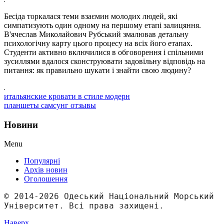
Бесіда торкалася теми взаємин молодих людей, які
симпатизують один одному на першому етапі залицяння.
В'ячеслав Миколайович Рубський змалював детальну
психологічну карту цього процесу на всіх його етапах.
Студенти активно включилися в обговорення і спільними
зусиллями вдалося сконструювати задовільну відповідь на
питання: як правильно шукати і знайти свою людину?
итальянские кровати в стиле модерн
планшеты самсунг отзывы
Новини
Menu
Популярні
Архів новин
Оголошення
© 2014-2026 Одеський Національний Морський 
Університет. Всі права захищені.
Наверх