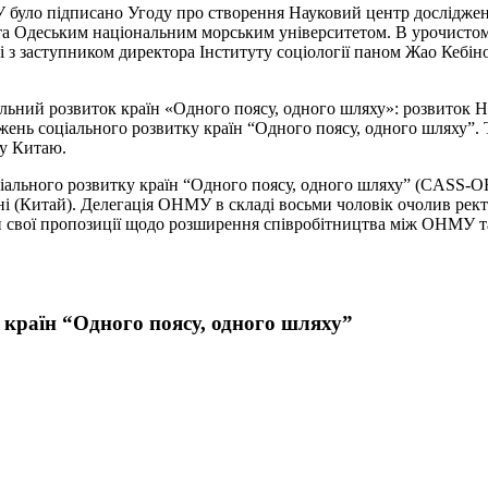
У було підписано Угоду про створення Науковий центр досліджен
ук та Одеським національним морським університетом. В урочист
олі з заступником директора Інституту соціології паном Жао Кеб
іальний розвиток країн «Одного поясу, одного шляху»: розвиток 
ень соціального розвитку країн “Одного поясу, одного шляху”. Т
ку Китаю.
соціального розвитку країн “Одного поясу, одного шляху” (CASS
ні (Китай). Делегація ОНМУ в складі восьми чоловік очолив рек
ти свої пропозиції щодо розширення співробітництва між ОНМУ 
 країн “Одного поясу, одного шляху”