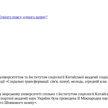
Одного поясу, одного шляху”
іверситетом та Інститутом соціології Китайської академії соціа
нції «Соціальні трансформації: сім'я, шлюб, молодь, середній кл
у морському університеті спільно з Інститутом соціології Китайс
портної академії наук України була проведена ІІ Міжнародна нау
ого Шовкового шляху».