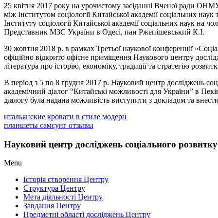
25 квітня 2017 року на урочистому засіданні Вченої ради ОНМ
між Інститутом соціології Китайської академії соціальних на
Інституту соціології Китайської академії соціальних наук на ч
Представник МЗС України в Одесі, пан Ржепішевський К.І.
30 жовтня 2018 р. в рамках Третьої наукової конференції «Соц
офіційно відкрито офісне приміщення Наукового центру дослідж
література про історію, економіку, традиції та стратегію розвит
В період з 5 по 8 грудня 2017 р. Науковий центр досліджень 
академічний діалог “Китайські можливості для України” в Пекі
діалогу була надана можливість виступити з докладом та внес
итальянские кровати в стиле модерн
планшеты самсунг отзывы
Науковий центр досліджень соціального розвитку
Menu
Історія створення Центру
Структура Центру
Мета діяльності Центру
Завдання Центру
Предметні області досліджень Центру