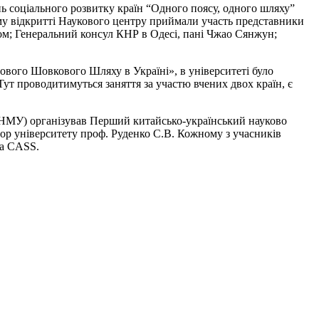
ь соціального розвитку країн “Одного поясу, одного шляху”
ому відкритті Наукового центру приймали участь представники
іном; Генеральний консул КНР в Одесі, пані Чжао Сянжун;
Нового Шовкового Шляху в Україні», в університеті було
ут проводитимуться заняття за участю вчених двох країн, є
-ОНМУ) організував Перший китайсько-український науково
тор університету проф. Руденко С.В. Кожному з учасників
та CASS.