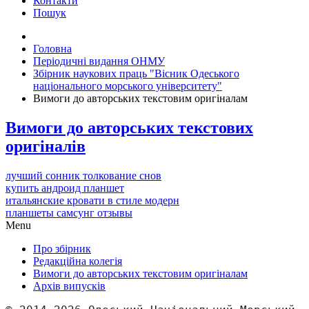
Контакти
Пошук
Головна
Періодичні видання ОНМУ
Збірник наукових праць "Вісник Одеського
національного морського університету"
Вимоги до авторських текстовим оригіналам
Вимоги до авторських текстових
оригіналів
лучший сонник толкование снов
купить андроид планшет
итальянские кровати в стиле модерн
планшеты самсунг отзывы
Menu
Про збірник
Редакційна колегія
Вимоги до авторських текстовим оригіналам
Архів випусків