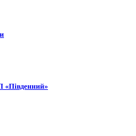
ки
 «Південний»