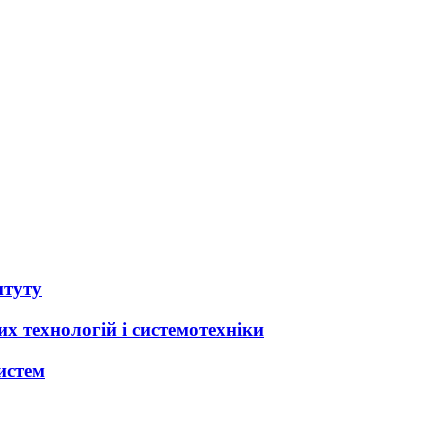
итуту
х технологій і системотехніки
истем