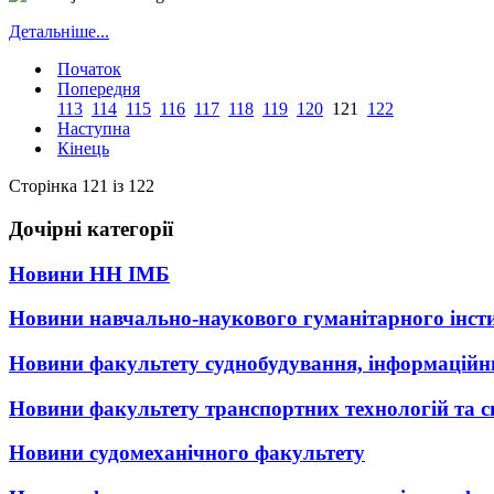
Детальніше...
Початок
Попередня
113
114
115
116
117
118
119
120
121
122
Наступна
Кінець
Сторінка 121 із 122
Дочірні категорії
Новини НН ІМБ
Новини навчально-наукового гуманітарного інст
Новини факультету суднобудування, інформаційни
Новини факультету транспортних технологій та с
Новини судомеханічного факультету