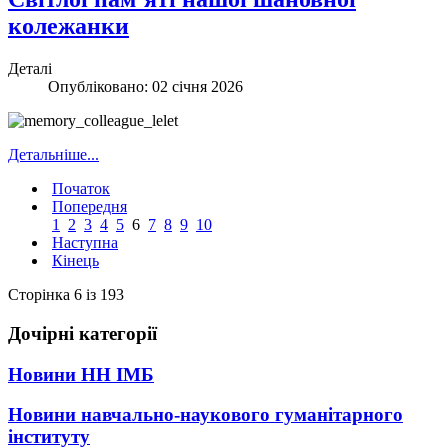
колежанки
Деталі
Опубліковано: 02 січня 2026
Детальніше...
Початок
Попередня
1
2
3
4
5
6
7
8
9
10
Наступна
Кінець
Сторінка 6 із 193
Дочірні категорії
Новини НН ІМБ
Новини навчально-наукового гуманітарного
інституту