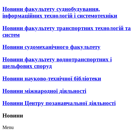
Новини факультету суднобудування,
інформаційних технологій і системотехніки
Новини факультету транспортних технологій та
систем
Новини судомеханічного факультету
Новини факультету воднотранспортних і
шельфових споруд
Новини науково-технічної бібліотеки
Новини міжнародної діяльності
Новини Центру позанавчальної діяльності
Новини
Menu