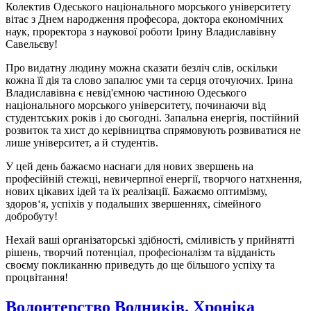
Колектив Одеського національного морського університету
вітає з Днем народження професора, доктора економічних
наук, проректора з наукової роботи Ірину Владиславівну
Савельєву!
Про видатну людину можна сказати безліч слів, оскільки
кожна її дія та слово запалює уми та серця оточуючих. Ірина
Владиславівна є невід'ємною частиною Одеського
національного морського університету, починаючи від
студентських років і до сьогодні. Запальна енергія, постійний
розвиток та хист до керівництва спрямовують розвиватися не
лише університет, а й студентів.
У цей день бажаємо наснаги для нових звершень на
професійній стежці, невичерпної енергії, творчого натхнення,
нових цікавих ідей та їх реалізації. Бажаємо оптимізму,
здоров‘я, успіхів у подальших звершеннях, сімейного
добробуту!
Нехай ваші організаторські здібності, сміливість у прийнятті
рішень, творчий потенціал, професіоналізм та відданість
своєму покликанню приведуть до ще більшого успіху та
процвітання!
Волонтерство Водників. Хроніка