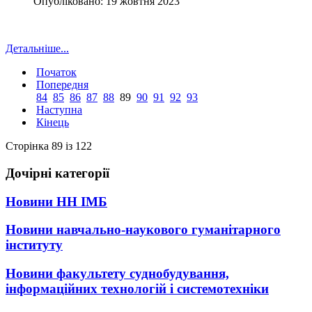
Опубліковано: 19 жовтня 2023
Детальніше...
Початок
Попередня
84
85
86
87
88
89
90
91
92
93
Наступна
Кінець
Сторінка 89 із 122
Дочірні категорії
Новини НН ІМБ
Новини навчально-наукового гуманітарного
інституту
Новини факультету суднобудування,
інформаційних технологій і системотехніки