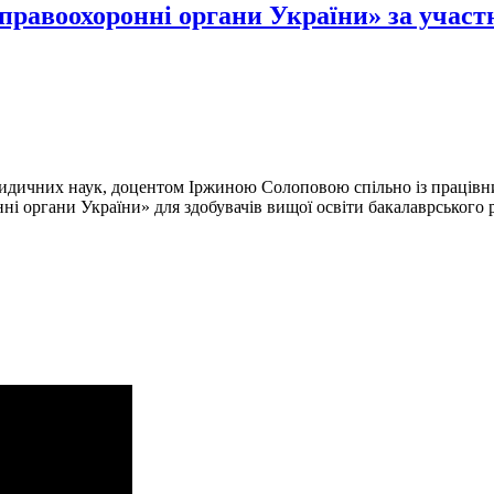
 правоохоронні органи України» за учас
дичних наук, доцентом Іржиною Солоповою спільно із працівник
і органи України» для здобувачів вищої освіти бакалаврського р