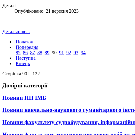
Деталі
Опубліковано: 21 вересня 2023
Детальніше...
Початок
Попередня
85
86
87
88
89
90
91
92
93
94
Наступна
Кінець
Сторінка 90 із 122
Дочірні категорії
Новини НН ІМБ
Новини навчально-наукового гуманітарного інст
Новини факультету суднобудування, інформаційни
Новини факультету транспортних технологій та с