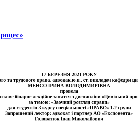
процес»
17 БЕРЕЗНЯ 2021 РОКУ
ого та трудового права, адвокак.ю.н., ст. викладач кафедри ц
МЕНСО ІРИНА ВОЛОДИМИРІВНА
провела
аткове бінарне лекційне заняття з дисципліни «Цивільний про
за темою: «Заочний розгляд справи»
для студентів 3 курсу спеціальності «ПРАВО» 1-2 групи
Запрошений лектор: адвокат і партнер АО «Експонента»
Головатюк Іван Миколайович