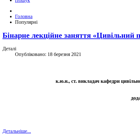
Пошук
Головна
Популярні
Бінарне лекційне заняття «Цивільний 
Деталі
Опубліковано: 18 березня 2021
к.ю.н., ст. викладач кафедри цивільн
дод
Детальніше...