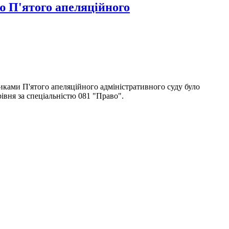
тю П'ятого апеляційного
ами П'ятого апеляційного адміністративного суду було
івня за спеціальністю 081 "Право".