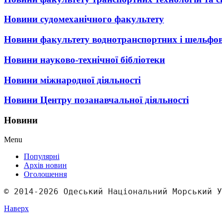
Новини судомеханічного факультету
Новини факультету воднотранспортних і шельфов
Новини науково-технічної бібліотеки
Новини міжнародної діяльності
Новини Центру позанавчальної діяльності
Новини
Menu
Популярні
Архів новин
Оголошення
© 2014-2026 Одеський Національний Морський У
Наверх