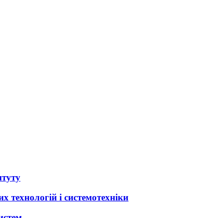
итуту
х технологій і системотехніки
истем