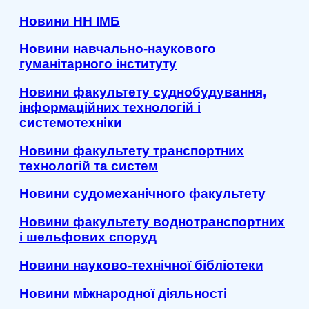
Новини НН ІМБ
Новини навчально-наукового
гуманітарного інституту
Новини факультету суднобудування,
інформаційних технологій і
системотехніки
Новини факультету транспортних
технологій та систем
Новини судомеханічного факультету
Новини факультету воднотранспортних
і шельфових споруд
Новини науково-технічної бібліотеки
Новини міжнародної діяльності