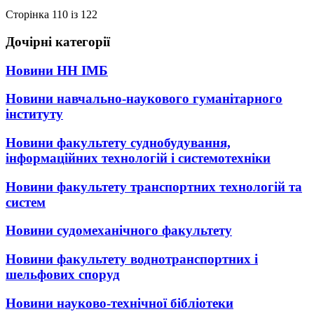
Сторінка 110 із 122
Дочірні категорії
Новини НН ІМБ
Новини навчально-наукового гуманітарного
інституту
Новини факультету суднобудування,
інформаційних технологій і системотехніки
Новини факультету транспортних технологій та
систем
Новини судомеханічного факультету
Новини факультету воднотранспортних і
шельфових споруд
Новини науково-технічної бібліотеки