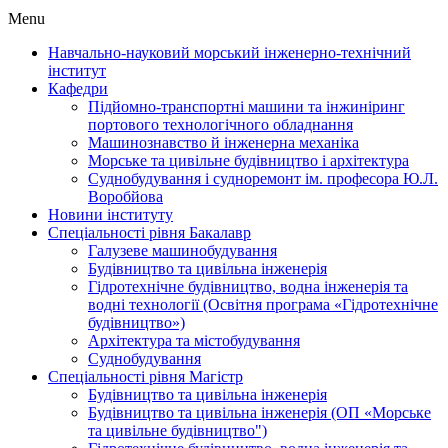
Menu
Навчально-науковий морський інженерно-технічний
інститут
Кафедри
Підйомно-транспортні машини та інжиніринг
портового технологічного обладнання
Машинознавство й інженерна механіка
Морське та цивільне будівництво і архітектура
Суднобудування і судноремонт ім. професора Ю.Л.
Воробйова
Новини інституту
Спеціальності рівня Бакалавр
Галузеве машинобудування
Будівництво та цивільна інженерія
Гідротехнічне будівництво, водна інженерія та
водні технології (Освітня програма «Гідротехнічне
будівництво»)
Архітектура та містобудування
Суднобудування
Спеціальності рівня Магістр
Будівництво та цивільна інженерія
Будівництво та цивільна інженерія (ОП «Морське
та цивільне будівництво")