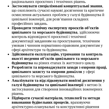
раціональних проєктних і технічних рішень.
Застосовувати спеціалізовані концептуальні знання
,
що охоплюють сучасні наукові досягнення та критичне
осмислення актуальних проблем у галузі будівництва й
цивільної інженерії, для розв’язання складних
професійних завдань.
Проводити технічну експертизу проєктів об’єктів
цивільного та морського будівництва
, здійснюючи
контроль відповідності проєктної і технічної
документації завданням на проєктування, технічним
умовам і чинним нормативно-правовим документам у
сфері архітектури та будівництва.
Здійснювати експлуатацію, утримання та контроль
якості зведення об’єктів цивільного та морського
будівництва
на різних етапах їх життєвого циклу.
Розробляти та впроваджувати заходи з охорони праці,
цивільного захисту та охорони довкілля
у сфері
цивільного та морського будівництва.
Аналізувати та відслідковувати новітні досягнення у
галузі будівництва та цивільної інженері
ї з метою їх
застосування для створення інноваційних інженерних
рішень.
Підбирати сучасні матеріали, технології та методи
виконання будівельних процесів
, враховуючи
архітектурно-планувальні та конструктивні рішення