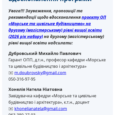
Увага!!! Зауваження, пропозиції та
рекомендації щодо вдосконалення
проєкту ОП
«Морське та цивільне будівництво» на
другому (магістерському) рівні вищої освіти
(2026 рік набору)
на другому (магістерському)
рівні вищої освіти надсилати:
Дубровський Михайло Павлович
Гарант ОПП, д.т.н., професор кафедри «Морське
та цивільне будівництво і архітектура»
✉️
m.doubrovsky@gmail.com
050-316-97-95
Хонелія Натела Ніатовна
Завідувачка кафедри «Морське та цивільне
будівництво і архітектура», к.т.н., доцент
✉️
khonelianatela@gmail.com