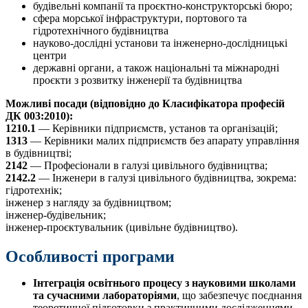
будівельні компанії та проєктно-конструкторські бюро;
сфера морської інфраструктури, портового та
гідротехнічного будівництва
науково-дослідні установи та інженерно-дослідницькі
центри
державні органи, а також національні та міжнародні
проєкти з розвитку інженерії та будівництва
Можливі посади (відповідно до Класифікатора професій
ДК 003:2010):
1210.1
— Керівники підприємств, установ та організацій;
1313
— Керівники малих підприємств без апарату управління
в будівництві;
2142
— Професіонали в галузі цивільного будівництва;
2142.2
— Інженери в галузі цивільного будівництва, зокрема:
гідротехнік;
інженер з нагляду за будівництвом;
інженер-будівельник;
інженер-проєктувальник (цивільне будівництво).
Особливості програми
Інтеграція освітнього процесу з науковими школами
та сучасними лабораторіями
, що забезпечує поєднання
теоретичної підготовки з практичними дослідженнями.