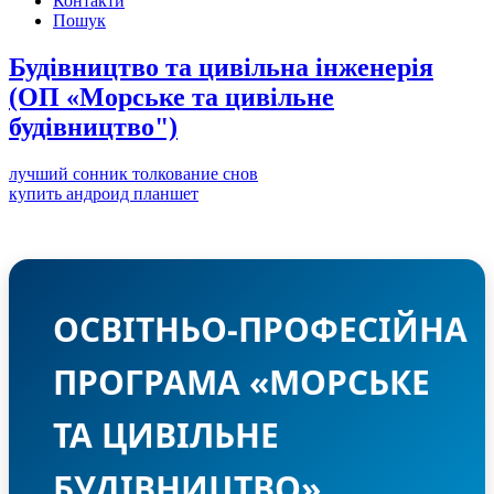
Контакти
Пошук
Будівництво та цивільна інженерія
(ОП «Морське та цивільне
будівництво")
лучший сонник толкование снов
купить андроид планшет
ОСВІТНЬО‑ПРОФЕСІЙНА
ПРОГРАМА «МОРСЬКЕ
ТА ЦИВІЛЬНЕ
БУДІВНИЦТВО»