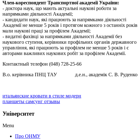
Член-кореспондент Транспортної академії України:
- доктора наук, що мають актуальні наукові роботи за
напрямками діяльності Академії;
- кандидати наук, які працюють за напрямками діяльності
Академії не менше 5 років і протягом кожного з останніх років
мали наукові праці за профілем Академії;
- видатні фахівці за напрямками діяльності Академії без
наукового ступеня, керівники профільних органів державного
управління, які працюють за профілем не менше 5 років і є
авторами важливих наукових робіт за профілем Академії.
Контактный телефон (048) 728-25-66
В.о. керівника ПНЦ ТАУ
д.е.н., академік С. В. Руденко
итальянские кровати в стиле модерн
планшеты самсунг отзывы
Університет
Menu
Про ОНМУ