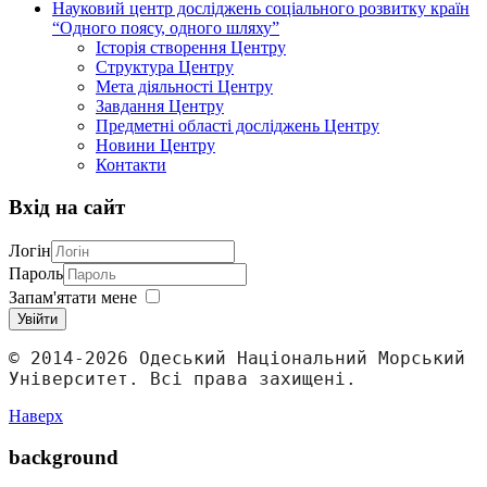
Науковий центр досліджень соціального розвитку країн
“Одного поясу, одного шляху”
Історія створення Центру
Структура Центру
Мета діяльності Центру
Завдання Центру
Предметні області досліджень Центру
Новини Центру
Контакти
Вхід на сайт
Логін
Пароль
Запам'ятати мене
Увійти
© 2014-2026 Одеський Національний Морський 
Університет. Всі права захищені.
Наверх
background