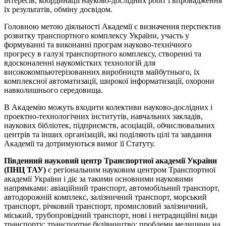
інтересів, координації науково-дослідних робіт і впровадження
їх результатів, обміну досвідом.
Головною метою діяльності Академії є визначення перспектив
розвитку транспортного комплексу України, участь у
формуванні та виконанні програм науково-технічного
прогресу в галузі транспортного комплексу, створенні та
вдосконаленні наукомістких технологій для
висококомпьютерізованних виробництв майбутнього, їх
комплексної автоматизації, широкої інформатизації, охорони
навколишнього середовища.
В Академію можуть входити колективи науково-дослідних і
проектно-технологічних інститутів, навчальних закладів,
наукових бібліотек, підприємств, асоціацій, обчислювальних
центрів та інших організацій, які поділяють цілі та завдання
Академії та дотримуються вимог її Статуту.
Південний науковий центр Транспортної академії України
(ПНЦ ТАУ)
є регіональним науковим центром Транспортної
академії України і діє за такими основними науковими
напрямками: авіаційний транспорт, автомобільний транспорт,
автодорожній комплекс, залізничний транспорт, морський
транспорт, річковий транспорт, промисловий залізничний,
міський, трубопровідний транспорт, нові і нетрадиційні види
транспорту; транспортне будівництво; проблеми медицини на