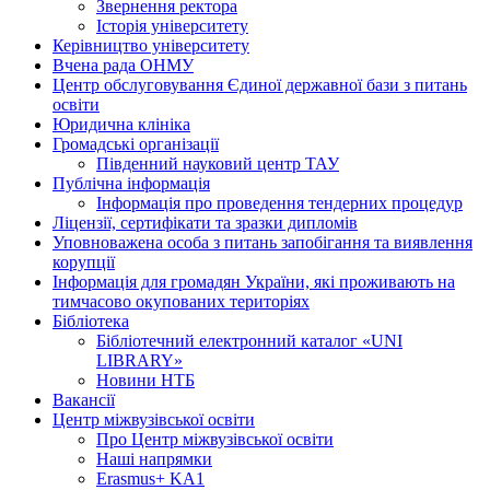
Звернення ректора
Історія університету
Керівництво університету
Вчена рада ОНМУ
Центр обслуговування Єдиної державної бази з питань
освіти
Юридична клініка
Громадські організації
Південний науковий центр ТАУ
Публічна інформація
Інформація про проведення тендерних процедур
Ліцензії, сертифікати та зразки дипломів
Уповноважена особа з питань запобігання та виявлення
корупції
Інформація для громадян України, які проживають на
тимчасово окупованих територіях
Бібліотека
Бібліотечний електронний каталог «UNI
LIBRARY»
Новини НТБ
Вакансії
Центр міжвузівської освіти
Про Центр міжвузівської освіти
Наші напрямки
Erasmus+ KA1