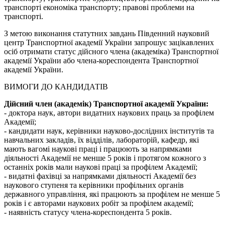
транспорті економіка транспорту; правові проблеми на
транспорті.
З метою виконання статутних завдань Південний науковий
центр Транспортної академії України запрошує зацікавлених
осіб отримати статус дійсного члена (академіка) Транспортної
академії України або члена-кореспондента Транспортної
академії України.
ВИМОГИ ДО КАНДИДАТІВ
Дійсний член (академік) Транспортної академії України:
- доктора наук, автори видатних наукових праць за профілем
Академії;
- кандидати наук, керівники науково-дослідних інститутів та
навчальних закладів, їх відділів, лабораторій, кафедр, які
мають вагомі наукові праці і працюють за напрямками
діяльності Академії не менше 5 років і протягом кожного з
останніх років мали наукові праці за профілем Академії;
- видатні фахівці за напрямками діяльності Академії без
наукового ступеня та керівники профільних органів
державного управління, які працюють за профілем не менше 5
років і є авторами наукових робіт за профілем академії;
- наявність статусу члена-кореспондента 5 років.