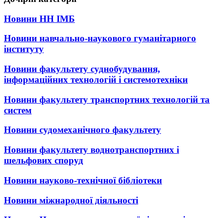
Новини НН ІМБ
Новини навчально-наукового гуманітарного
інституту
Новини факультету суднобудування,
інформаційних технологій і системотехніки
Новини факультету транспортних технологій та
систем
Новини судомеханічного факультету
Новини факультету воднотранспортних і
шельфових споруд
Новини науково-технічної бібліотеки
Новини міжнародної діяльності