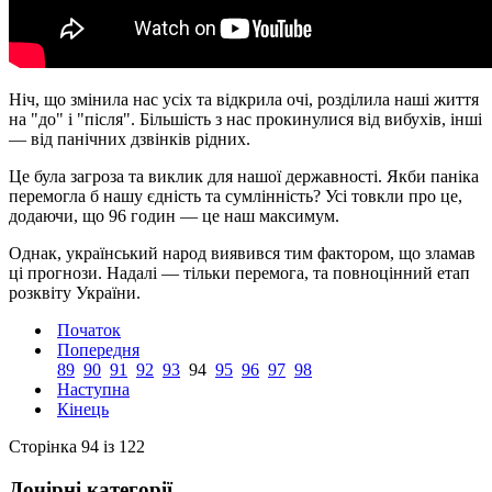
Ніч, що змінила нас усіх та відкрила очі, розділила наші життя
на "до" і "після". Більшість з нас прокинулися від вибухів, інші
— від панічних дзвінків рідних.
Це була загроза та виклик для нашої державності. Якби паніка
перемогла б нашу єдність та сумлінність? Усі товкли про це,
додаючи, що 96 годин — це наш максимум.
Однак, український народ виявився тим фактором, що зламав
ці прогнози. Надалі — тільки перемога, та повноцінний етап
розквіту України.
Початок
Попередня
89
90
91
92
93
94
95
96
97
98
Наступна
Кінець
Сторінка 94 із 122
Дочірні категорії