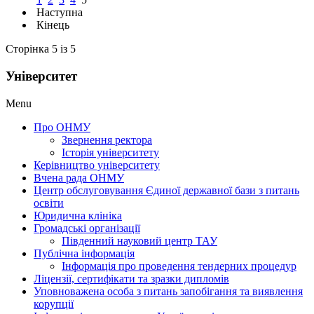
Наступна
Кінець
Сторінка 5 із 5
Університет
Menu
Про ОНМУ
Звернення ректора
Історія університету
Керівництво університету
Вчена рада ОНМУ
Центр обслуговування Єдиної державної бази з питань
освіти
Юридична клініка
Громадські організації
Південний науковий центр ТАУ
Публічна інформація
Інформація про проведення тендерних процедур
Ліцензії, сертифікати та зразки дипломів
Уповноважена особа з питань запобігання та виявлення
корупції