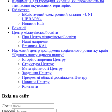
Інформація для громадян України, які проживають на
тимчасово окупованих територіях
Бібліотека
Бібліотечний електронний каталог «UNI
LIBRARY»
Новини НТБ
Вакансії
Центр міжвузівської освіти
Про Центр міжвузівської освіти
Наші напрямки
Erasmus+ KA1
Науковий центр досліджень соціального розвитку країн
“Одного поясу, одного шляху”
Історія створення Центру
Структура Центру
Мета діяльності Центру
Завдання Центру
Предметні області досліджень Центру
Новини Центру
Контакти
Вхід на сайт
Логін
Пароль