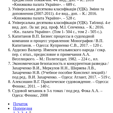
«Книжкова палата України». – 689 с.
Універсальна десяткова класифікація (УДК). Зміни та
доповнення (2007-2011). 4-е вид., доп. – К.: 2016.
«Книжкова палата України». – 528 с.
Універсальна десяткова класифікація (УДК). Таблиці. 4-е
вид. доп. /За заг. ред. проф. М.І. Сенченка. – К.: 2016.
«Кн.. палата України». (Том 1- 504 с., том 2 - 505 с.).
Капитанов В.П. Бизнес процессы в судоходной
компании и процесс управления: Монография / В.П.
Капитанов. – Одесса: Куприенко С.В., 2017. – 120 с.
Аудизио Вальтер. Именем итальянского народа / сокр.
пер. с итал., предисловие и примечания А.А.
Веселицкого. – М.: Политиздат, 1982. – 224 с., ил.
Экономическая безопасность и конкурентная разведка /
Захарченко В.И., Меркулов Н.Н., Ширяева Л.В.,
Захарченко Н.В. (Учебное пособие Конспект лекций) /
под ред.. В.И. Захарченко. – Одеса: Атлант, 2017. – 519 с.
Алексишин В.Г. Практическое судовождение. – Одесса:
Феникс, 2011. – 140 c.
Судовой механик в 3-х томах / под ред. Фока А.А. –
Одеса: Феникс, 2008
Початок
Попередня
1
2
3
4
5