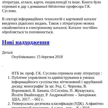
література, атласи, карти, енциклопедії та інше. Книги були
отримані в дар з домашньої бібліотеки професора Г.К.
Суслова.
В секторі інформаційних технологій є картковий каталог
введених рідкісних видань. Також з літературою можна
ознайомитися в електронному каталозі. Каталог постійно
обробляється та поповнюється.
Нові надходження
Деталі
Опубліковано: 15 березня 2018
НТБ ім. проф. Г.К. Суслова отримала нову літературу :
Публічне управління та адміністрування в умовах
інформаційного суспільства: вітчизняний і зарубіжний
досвід: монографія/ За заг. Ред. С. Чернова, В.
Воронкової, В. Банана, О.Сосніна, П. Жукаускаса,
Йоліти Ввайнхардт, Р. Андрюкайтене – Запоріжжя:
ЗДІА, 2017. – 602 с.
Універсальна десяткова класифікація (УДК). Алфавітно-
предметний покажчик. 4-е вид., доп. – К.: 2016