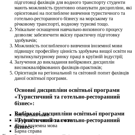
підготовці фахівців для водного транспорту студенти
мають можливість ґрунтовно опанувати дисципліни, які
орієнтовані на поглиблене вивчення туристичного та
готельно-ресторанного бізнесу на морському та
річковому транспорті, водному туризмі тощо.
Унікальне оснащення навчально-виховного процесу
дозволяє забезпечити якісну практичну підготовку
здобувачів;
Можливість поглибленого вивчення іноземної мови
підвищує професійну цінність здобувача вищої освіти на
мультикультурному ринку праці в круїзній індустрії;
Залучення до викладання вибіркових дисциплін
висококваліфікованих фахівців-практиків;
Орієнтація на регіональний та світовий попит фахівців
даної освітньої програми.
Основні дисципліни освітньої програми
«Туристичний та готельно-ресторанний
бізнес»:
Вибіркові дисципліни освітньої програми
Англійська мова
«Туристичний та готельно-ресторанний
Професійна англійська мова
Друга іноземна мова
бізнес»:
Барна справа