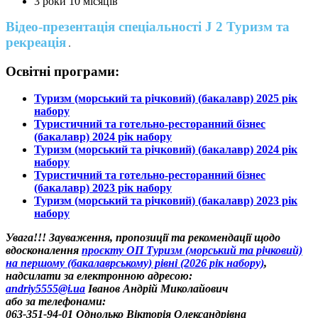
3 роки 10 місяців
Відео-презентація спеціальності J 2 Туризм та
рекреація
Освітні програми:
Туризм (морський та річковий) (бакалавр) 2025 рік
набору
Туристичний та готельно-ресторанний бізнес
(бакалавр) 2024 рік набору
Туризм (морський та річковий) (бакалавр) 2024 рік
набору
Туристичний та готельно-ресторанний бізнес
(бакалавр) 2023 рік набору
Туризм (морський та річковий) (бакалавр) 2023 рік
набору
Увага!!! Зауваження, пропозиції та рекомендації щодо
вдосконалення
проєкту ОП Туризм (морський та річковий)
на першому (бакалаврському) рівні (2026 рік набору)
,
надсилати за електронною адресою:
andriy5555@i.ua
Іванов Андрій Миколайович
або за телефонами:
063-351-94-01 Однолько Вікторія Олександрівна