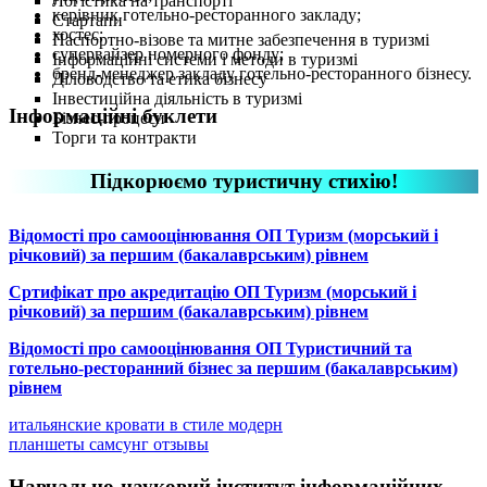
Логістика на транспорті
керівник готельно-ресторанного закладу;
Стартапи
хостес;
Паспортно-візове та митне забезпечення в туризмі
супервайзер номерного фонду;
Інформаційні системи і методи в туризмі
бренд-менеджер закладу готельно-ресторанного бізнесу.
Діловодство та етика бізнесу
Інвестиційна діяльність в туризмі
Інформаційні буклети
Бізнес-процеси
Торги та контракти
Підкорюємо туристичну стихію!
Відомості про самооцінювання ОП Туризм (морський і
річковий) за першим (бакалаврським) рівнем
Сртифікат про акредитацію ОП Туризм (морський і
річковий) за першим (бакалаврським) рівнем
Відомості про самооцінювання ОП Туристичний та
готельно-ресторанний бізнес за першим (бакалаврським)
рівнем
итальянские кровати в стиле модерн
планшеты самсунг отзывы
Навчально-науковий інститут інформаційних