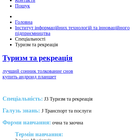
Контакти
Пошук
Головна
Інститут інформаційних технологій та інноваційного
підприємництва
Спеціальності
Туризм та рекреація
Туризм та рекреація
лучший сонник толкование снов
купить андроид планшет
Спеціальність:
J3 Туризм та рекреація
Галузь знань:
J Транспорт та послуги
Форми навчання:
очна та заочна
Термін навчання: