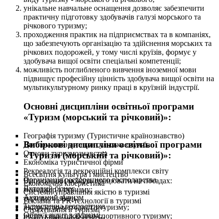
унікальне навчальне оснащення дозволяє забезпечити
практичну підготовку здобувачів галузі морського та
річкового туризму;
проходження практик на підприємствах та в компаніях,
що забезпечують організацію та здійснення морських та
річкових подорожей, у тому числі круїзів, формує у
здобувача вищої освіти спеціальні компетенції;
можливість поглибленого вивчення іноземної мови
підвищує професійну цінність здобувача вищої освіти на
мультикультурному ринку праці в круїзній індустрії.
Основні дисципліни освітньої програми
«Туризм (морський та річковий)»:
Географія туризму (Туристичне країнознавство)
Вибіркові дисципліни освітньої програми
Дипломатична та консульська служба
Основи туризмознавства
«Туризм (морський та річковий)»:
Економіка туристичної фірми
Рекреалогія та рекреаційні комплекси світу
Всесвітня культура і мистецтво
Організація ресторанного господарства
Випускники можуть працювати на посадах:
Економічна кібернетика
Яхтовий бізнес
менеджер з туризму;
Системи управління якістю в туризмі
Активний туризм
туризмознавець;
Реклама та PR-технології в туризмі
Туристична геополітика
інструктор-методист з туризму;
Страхування в туризмі
Облік і аудит в туризмі
інструктор оздоровчо-спортивного туризму;
Спеціалізований туризм