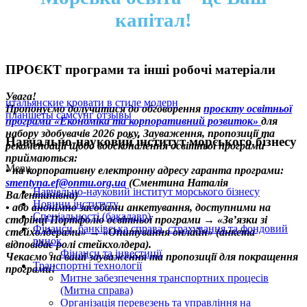
капітал!
ПРОЄКТ програми та інші робочі матеріали
Увага!
итальянские кровати в стиле модерн
Пропонуємо долучитися до обговорення
проєкту освітньої
планшеты самсунг отзывы
програми «Економіка та корпоративний розвиток»
для
набору здобувачів 2026 року. Зауваження, пропозиції та
Навчально-науковий інститут морського бізнесу
рекомендації щодо вдосконалення освітньої програми
приймаються:
Menu
• на корпоративну електронну адресу гаранта програми:
smentyna.ef@onmu.org.ua
(Сментина Наталія
Навчально-науковий інститут морського бізнесу
Валентинівна)
Новини інституту
• або анонімно засобами анкетування, доступними на
Спеціальності (бакалавр)
сторінці Портфоліо освітньої програми → «Зв’язки зі
Фінанси, банківська справа, страхування та фондовий
стейхолдерами» → «Опитування онлайн» (анкета
ринок
відповідає ролі стейкхолдера).
Фінанси та інвестиції
Чекаємо на ваші зауваження та пропозиції для покращення
Транспортні технології
програми!
Митне забезпечення транспортних процесів
(Митна справа)
Організація перевезень та управління на