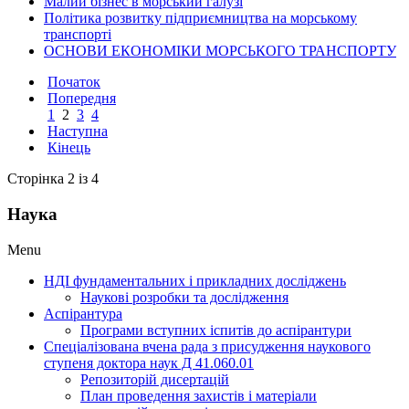
Малий бізнес в морський галузі
Політика розвитку підприємництва на морському
транспорті
ОСНОВИ ЕКОНОМІКИ МОРСЬКОГО ТРАНСПОРТУ
Початок
Попередня
1
2
3
4
Наступна
Кінець
Сторінка 2 із 4
Наука
Menu
НДІ фундаментальних і прикладних досліджень
Наукові розробки та дослідження
Аспірантура
Програми вступних іспитів до аспірантури
Спеціалізована вчена рада з присудження наукового
ступеня доктора наук Д 41.060.01
Репозиторій дисертацій
План проведення захистів і матеріали