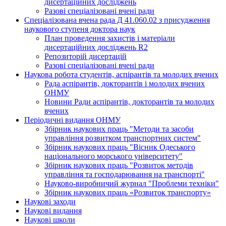
дисертаційних досліджень
Разові спеціалізовані вчені ради
Спеціалізована вчена рада Д 41.060.02 з присудження
наукового ступеня доктора наук
План проведення захистів і матеріали
дисертаційних досліджень R2
Репозиторій дисертацій
Разові спеціалізовані вчені ради
Наукова робота студентів, аспірантів та молодих вчених
Рада аспірантів, докторантів і молодих вчених
ОНМУ
Новини Ради аспірантів, докторантів та молодих
вчених
Періодичні видання ОНМУ
Збірник наукових праць "Методи та засоби
управління розвитком транспортних систем"
Збірник наукових праць "Вісник Одеського
національного морського університету"
Збірник наукових праць "Розвиток методів
управління та господарювання на транспорті"
Науково-виробничий журнал "Проблеми техніки"
Збірник наукових праць «Розвиток транспорту»
Наукові заходи
Наукові видання
Наукові школи