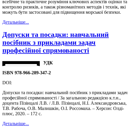
всебічне та практичне розуміння ключових аспектів оцінки та
контролю ризиків, а також різноманітних методів і технік, які
можуть бути застосовані для підвищення морської безпеки.
Детальніше...
Допуски та посадки: навчальний
посібник з прикладами задач
професійної спрямованості
УДК
ISBN 978-966-289-347-2
DOI:
Допуски та посадки: навчальний посібник з прикладами задач
професійної спрямованості / За загальною редакцією к.т.н.,
доцента Пізінцалі Л.В. / Л.В. Пізінцалі, Н.І. Александровська,
Т.В. Рабоча, О.В. Малишкін, О.І. Россомаха. – Херсон: Олді-
плюс, 2020. – 172 с.
Детальніше...